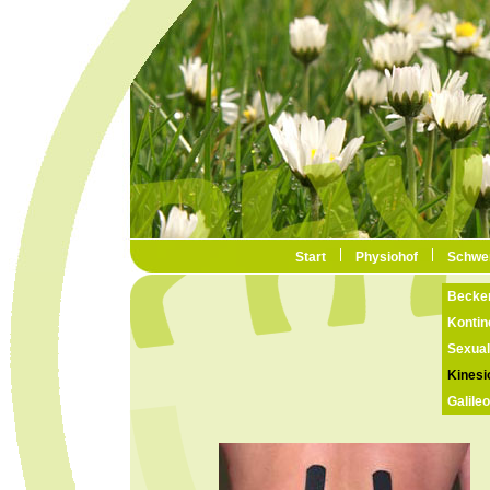
Start
Physiohof
Schwe
Becke
Kontin
Sexual
Kinesi
Galileo